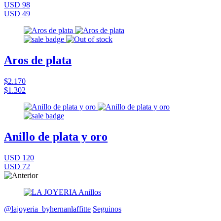
USD 98
USD 49
Aros de plata
$2.170
$1.302
Anillo de plata y oro
USD 120
USD 72
@lajoyeria_byhernanlaffitte
Seguinos