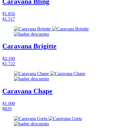
Caravana Bling
$1.850
$1.517
Caravana Brigitte
$2.100
$1.722
Caravana Chape
$1.000
$820