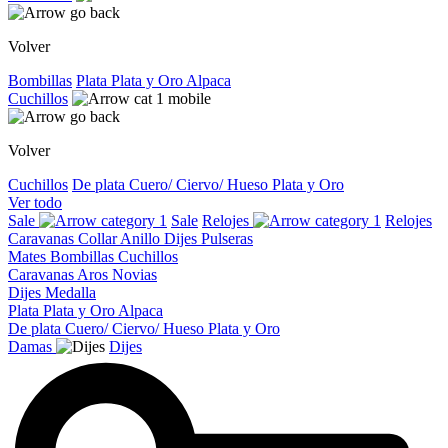
Volver
Bombillas
Plata
Plata y Oro
Alpaca
Cuchillos
Volver
Cuchillos
De plata
Cuero/ Ciervo/ Hueso
Plata y Oro
Ver todo
Sale
Sale
Relojes
Relojes
Caravanas
Collar
Anillo
Dijes
Pulseras
Mates
Bombillas
Cuchillos
Caravanas
Aros
Novias
Dijes
Medalla
Plata
Plata y Oro
Alpaca
De plata
Cuero/ Ciervo/ Hueso
Plata y Oro
Damas
Dijes