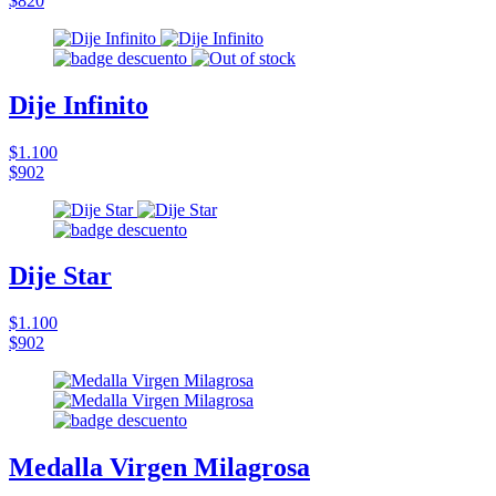
$820
Dije Infinito
$1.100
$902
Dije Star
$1.100
$902
Medalla Virgen Milagrosa