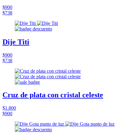
$900
$738
Dije Titi
$900
$738
Cruz de plata con cristal celeste
$1.800
$900