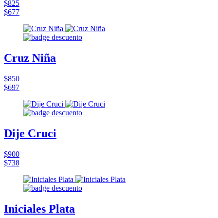
$825
$677
Cruz Niña
$850
$697
Dije Cruci
$900
$738
Iniciales Plata