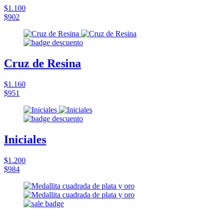
$1.100
$902
Cruz de Resina
$1.160
$951
Iniciales
$1.200
$984