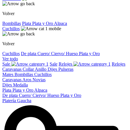
Volver
Bombillas
Plata
Plata y Oro
Alpaca
Cuchillos
Volver
Cuchillos
De plata
Cuero/ Ciervo/ Hueso
Plata y Oro
Ver todo
Sale
Sale
Relojes
Relojes
Caravanas
Collar
Anillo
Dijes
Pulseras
Mates
Bombillas
Cuchillos
Caravanas
Aros
Novias
Dijes
Medalla
Plata
Plata y Oro
Alpaca
De plata
Cuero/ Ciervo/ Hueso
Plata y Oro
Platería Gaucha