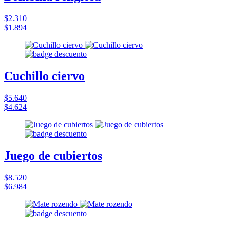
$2.310
$1.894
Cuchillo ciervo
$5.640
$4.624
Juego de cubiertos
$8.520
$6.984