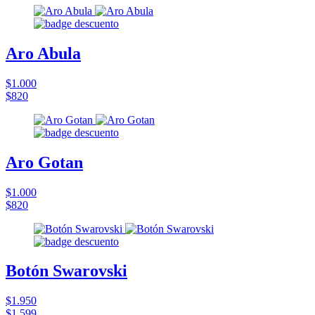
Aro Abula
$1.000
$820
Aro Gotan
$1.000
$820
Botón Swarovski
$1.950
$1.599