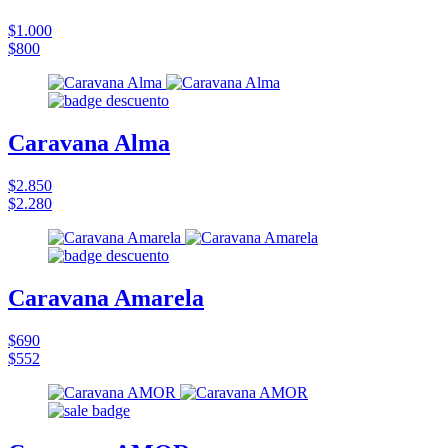
$1.000
$800
Caravana Alma
$2.850
$2.280
Caravana Amarela
$690
$552