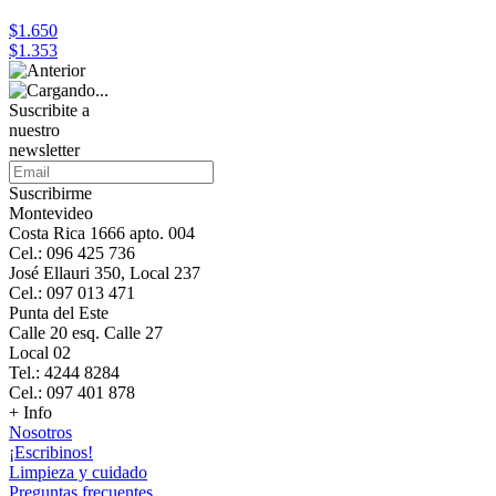
$1.650
$1.353
Suscribite a
nuestro
newsletter
Suscribirme
Montevideo
Costa Rica 1666 apto. 004
Cel.: 096 425 736
José Ellauri 350, Local 237
Cel.: 097 013 471
Punta del Este
Calle 20 esq. Calle 27
Local 02
Tel.: 4244 8284
Cel.: 097 401 878
+ Info
Nosotros
¡Escribinos!
Limpieza y cuidado
Preguntas frecuentes