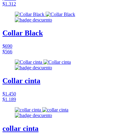
$1.312
Collar Black
$690
$566
Collar cinta
$1.450
$1.189
collar cinta