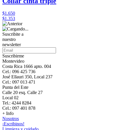
Collar cinta triple
$1.650
$1.353
Suscribite a
nuestro
newsletter
Suscribirme
Montevideo
Costa Rica 1666 apto. 004
Cel.: 096 425 736
José Ellauri 350, Local 237
Cel.: 097 013 471
Punta del Este
Calle 20 esq. Calle 27
Local 02
Tel.: 4244 8284
Cel.: 097 401 878
+ Info
Nosotros
¡Escribinos!
Limpieza y cuidado