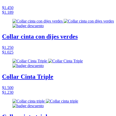
$1.450
$1.189
Collar cinta con dijes verdes
$1.250
$1.025
Collar Cinta Triple
$1.500
$1.230