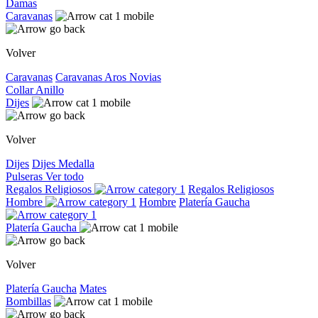
Damas
Caravanas
Volver
Caravanas
Caravanas
Aros
Novias
Collar
Anillo
Dijes
Volver
Dijes
Dijes
Medalla
Pulseras
Ver todo
Regalos Religiosos
Regalos Religiosos
Hombre
Hombre
Platería Gaucha
Platería Gaucha
Volver
Platería Gaucha
Mates
Bombillas