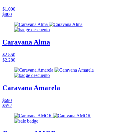
$1.000
$800
Caravana Alma
$2.850
$2.280
Caravana Amarela
$690
$552