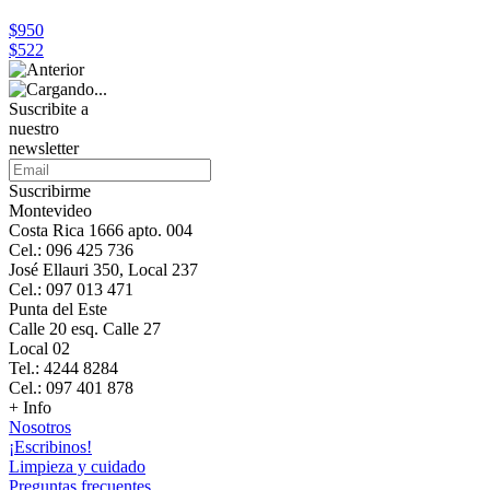
$950
$522
Suscribite a
nuestro
newsletter
Suscribirme
Montevideo
Costa Rica 1666 apto. 004
Cel.: 096 425 736
José Ellauri 350, Local 237
Cel.: 097 013 471
Punta del Este
Calle 20 esq. Calle 27
Local 02
Tel.: 4244 8284
Cel.: 097 401 878
+ Info
Nosotros
¡Escribinos!
Limpieza y cuidado
Preguntas frecuentes