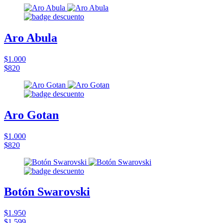
Aro Abula
$1.000
$820
Aro Gotan
$1.000
$820
Botón Swarovski
$1.950
$1.599