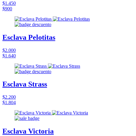
$1.450
$900
Esclava Pelotitas
$2.000
$1.640
Esclava Strass
$2.200
$1.804
Esclava Victoria