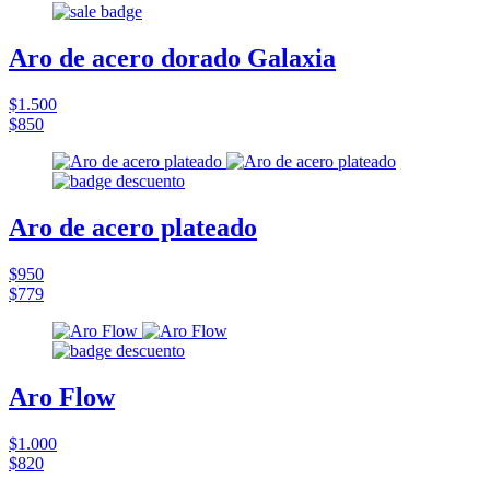
Aro de acero dorado Galaxia
$1.500
$850
Aro de acero plateado
$950
$779
Aro Flow
$1.000
$820