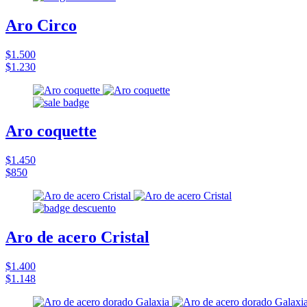
Aro Circo
$1.500
$1.230
Aro coquette
$1.450
$850
Aro de acero Cristal
$1.400
$1.148