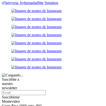
@lajoyeria_byhernanlaffitte
Seguinos
Suscribite a
nuestro
newsletter
Suscribirme
Montevideo
Costa Rica 1666 apto. 004