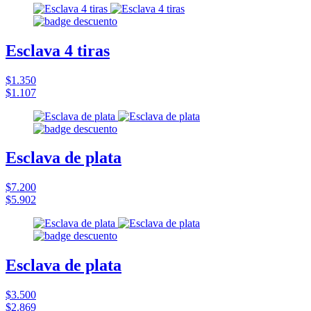
Esclava 4 tiras
$1.350
$1.107
Esclava de plata
$7.200
$5.902
Esclava de plata
$3.500
$2.869