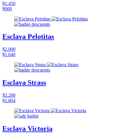
$1.450
$900
Esclava Pelotitas
$2.000
$1.640
Esclava Strass
$2.200
$1.804
Esclava Victoria