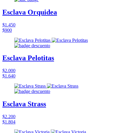
Esclava Orquidea
$1.450
$900
Esclava Pelotitas
$2.000
$1.640
Esclava Strass
$2.200
$1.804