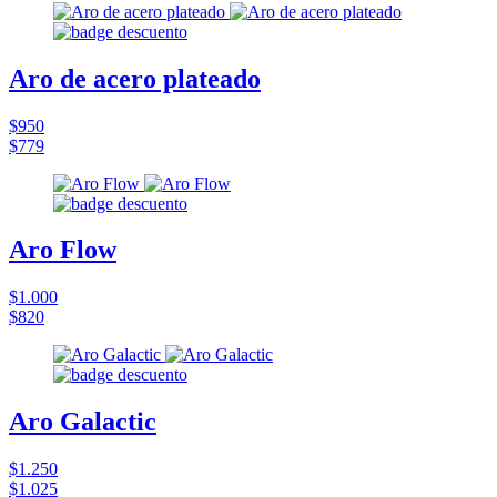
Aro de acero plateado
$950
$779
Aro Flow
$1.000
$820
Aro Galactic
$1.250
$1.025