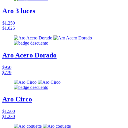
Aro 3 luces
$1.250
$1.025
Aro Acero Dorado
$950
$779
Aro Circo
$1.500
$1.230