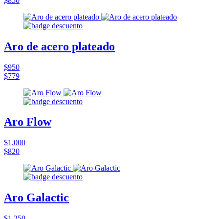
$850
Aro de acero plateado
$950
$779
Aro Flow
$1.000
$820
Aro Galactic
$1.250